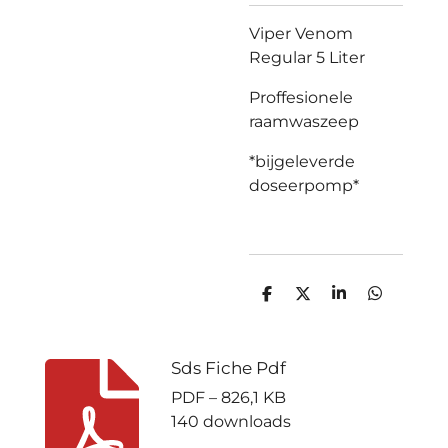
Viper Venom
Regular 5 Liter
Proffesionele
raamwaszeep
*bijgeleverde
doseerpomp*
D
D
S
D
e
e
h
e
l
e
a
l
e
l
r
e
n
e
n
Sds Fiche Pdf
PDF – 826,1 KB
140 downloads