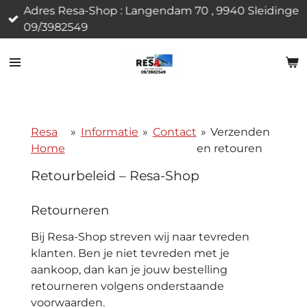
Adres Resa-Shop : Langendam 70 , 9940 Sleidinge
Ga
09/3982549
direct
naar
de
hoofdinhoud
Resa
»
Informatie
»
Contact
»
Verzenden
Home
en retouren
Retourbeleid –
Resa-Shop
Retourneren
Bij
Resa-Shop
streven wij naar tevreden
klanten. Ben je niet tevreden met je
aankoop, dan kan je jouw bestelling
retourneren volgens onderstaande
voorwaarden.