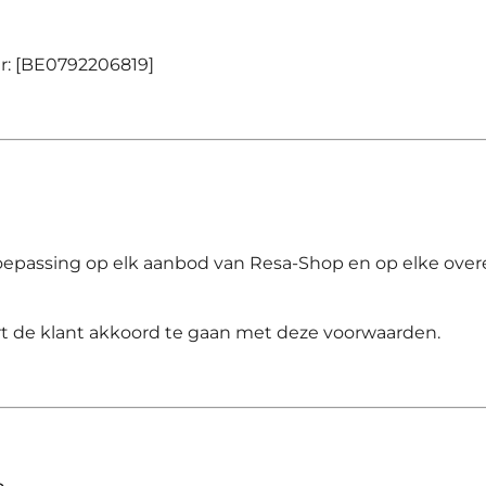
r:
[BE0792206819]
oepassing op elk aanbod van
Resa-Shop
en op elke ove
art de klant akkoord te gaan met deze voorwaarden.