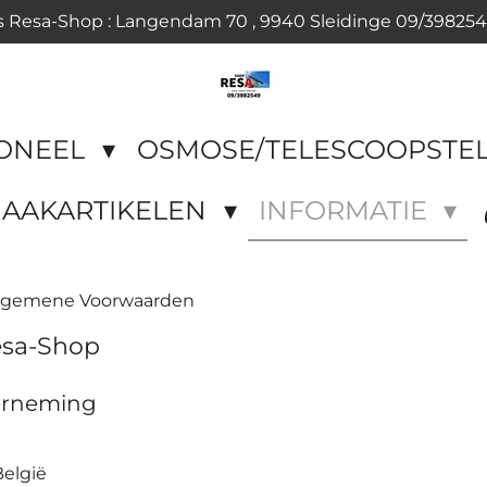
s Resa-Shop : Langendam 70 , 9940 Sleidinge 09/39825
IONEEL
OSMOSE/TELESCOOPSTE
AAKARTIKELEN
INFORMATIE
lgemene Voorwaarden
sa-Shop
derneming
België