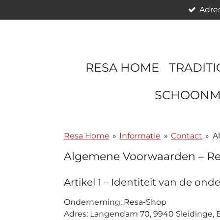
Adre
Ga
direct
naar
de
hoofdinhoud
RESA HOME
TRADIT
SCHOONM
Resa Home
»
Informatie
»
Contact
»
A
Algemene Voorwaarden –
Re
Artikel 1 – Identiteit van de on
Onderneming:
Resa-Shop
Adres: Langendam 70, 9940 Sleidinge, 