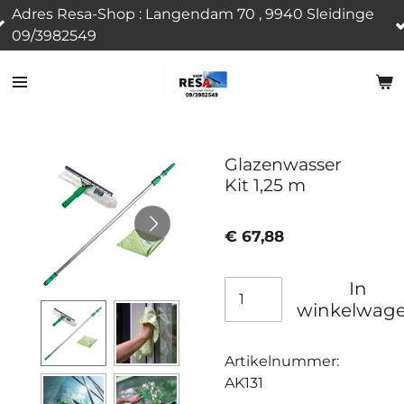
Adres Resa-Shop : Langendam 70 , 9940 Sleidinge
Ga
09/3982549
direct
naar
de
hoofdinhoud
Glazenwasser
Kit 1,25 m
€ 67,88
In
winkelwag
Artikelnummer:
AK131