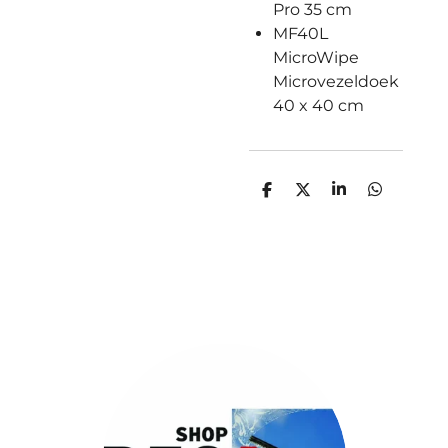
Pro 35 cm
MF40L
MicroWipe
Microvezeldoek
40 x 40 cm
D
D
S
D
e
e
h
e
l
e
a
l
e
l
r
e
n
e
n