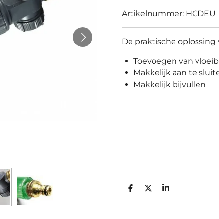
Artikelnummer:
HCDEU
De praktische oplossing 
Toevoegen van vloeib
Makkelijk aan te slui
Makkelijk bijvullen
D
D
S
e
e
h
l
e
a
e
l
r