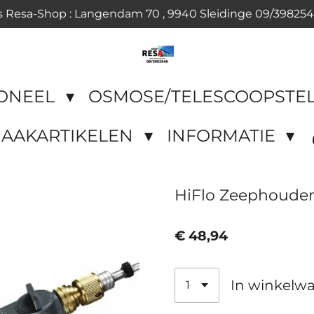
s Resa-Shop : Langendam 70 , 9940 Sleidinge 09/39825
IONEEL
OSMOSE/TELESCOOPSTE
AAKARTIKELEN
INFORMATIE
HiFlo Zeephoude
€ 48,94
In winkelw