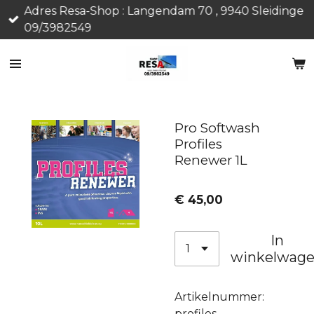
Adres Resa-Shop : Langendam 70 , 9940 Sleidinge
Ga
09/3982549
direct
naar
de
hoofdinhoud
Pro Softwash
Profiles
Renewer 1L
€ 45,00
In
winkelwag
Artikelnummer:
profiles