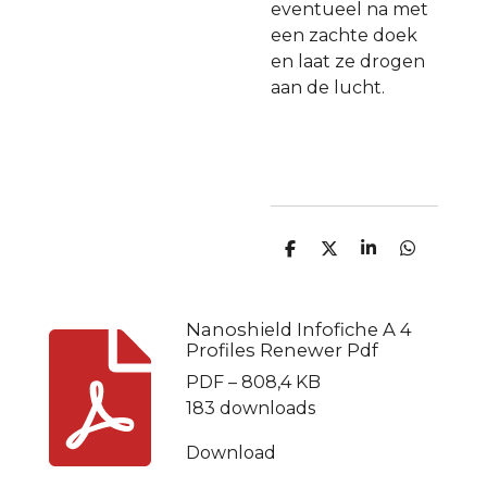
eventueel na met
een zachte doek
en laat ze drogen
aan de lucht.
D
D
S
D
e
e
h
e
l
e
a
l
e
l
r
e
n
e
n
Nanoshield Infofiche A 4
Profiles Renewer Pdf
PDF – 808,4 KB
183 downloads
Download