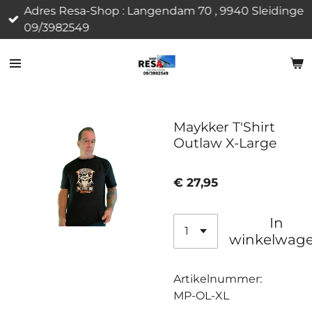
Adres Resa-Shop : Langendam 70 , 9940 Sleidinge
Ga
09/3982549
direct
naar
de
hoofdinhoud
Maykker T'Shirt
Outlaw X-Large
€ 27,95
In
winkelwag
Artikelnummer:
MP-OL-XL