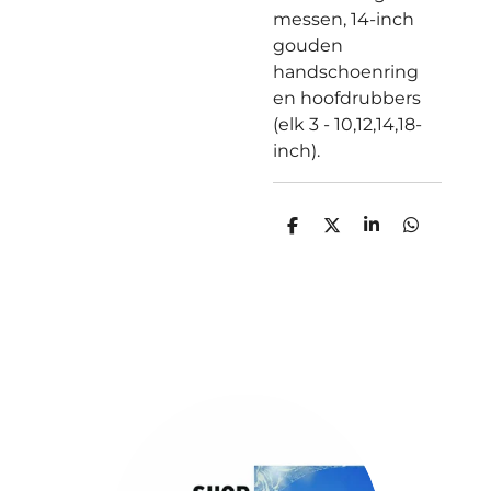
messen, 14-inch
gouden
handschoenring
en hoofdrubbers
(elk 3 - 10,12,14,18-
inch).
D
D
S
D
e
e
h
e
l
e
a
l
e
l
r
e
n
e
n