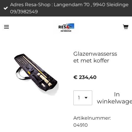
Adres Resa-Shop : Langendam 70 , 9940 Sleidinge
Ga
09/3982549
direct
naar
de
hoofdinhoud
Glazenwasserss
et met koffer
€ 234,40
In
winkelwag
Artikelnummer:
04910