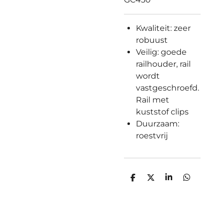
Kwaliteit: zeer
robuust
Veilig: goede
railhouder, rail
wordt
vastgeschroefd.
Rail met
kuststof clips
Duurzaam:
roestvrij
D
D
S
D
e
e
h
e
l
e
a
l
e
l
r
e
n
e
n