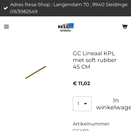
Adres Resa-Shop : Langendam 70 , 9940 Sleidinge
Ga
09/3982549
direct
naar
de
hoofdinhoud
GC Lineaal KPL
met soft rubber
45 CM
€ 11,02
In
winkelwag
Artikelnummer:
GC450