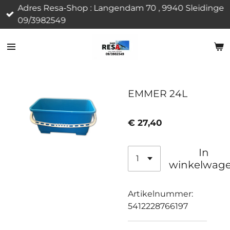
Adres Resa-Shop : Langendam 70 , 9940 Sleidinge
Ga
09/3982549
direct
naar
de
hoofdinhoud
EMMER 24L
€ 27,40
In
winkelwag
Artikelnummer:
5412228766197