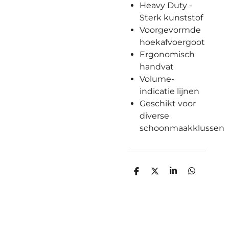
Heavy Duty -
Sterk kunststof
Voorgevormde
hoekafvoergoot
Ergonomisch
handvat
Volume-
indicatie lijnen
Geschikt voor
diverse
schoonmaakklussen
D
D
S
D
e
e
h
e
l
e
a
l
e
l
r
e
n
e
n