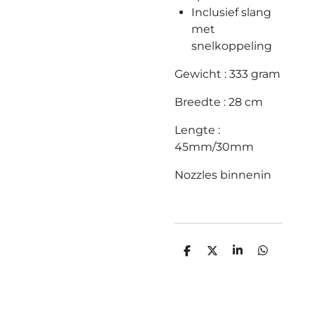
Inclusief slang
met
snelkoppeling
Gewicht : 333 gram
Breedte : 28 cm
Lengte :
45mm/30mm
Nozzles binnenin
D
D
S
D
e
e
h
e
l
e
a
l
e
l
r
e
n
e
n