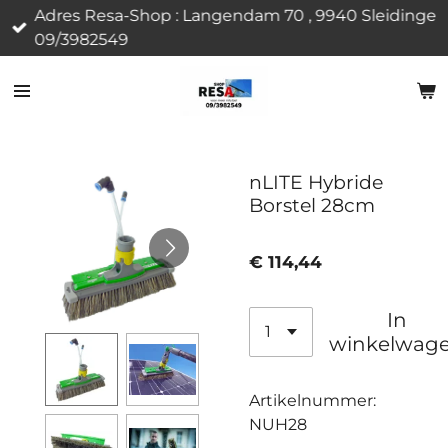
Adres Resa-Shop : Langendam 70 , 9940 Sleidinge
Ga
09/3982549
direct
naar
de
hoofdinhoud
nLITE Hybride
Borstel 28cm
€ 114,44
In
winkelwag
Artikelnummer:
NUH28