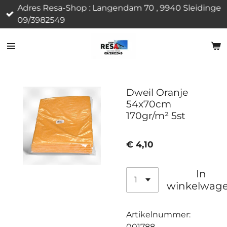
Adres Resa-Shop : Langendam 70 , 9940 Sleidinge
Ga
09/3982549
direct
naar
de
hoofdinhoud
Dweil Oranje
54x70cm
170gr/m² 5st
€ 4,10
In
winkelwag
Artikelnummer:
001788