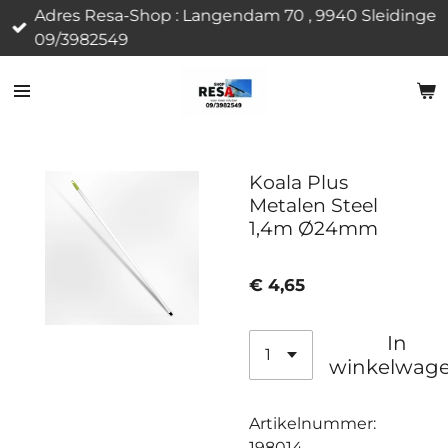
Adres Resa-Shop : Langendam 70 , 9940 Sleidinge
Ga
09/3982549
direct
naar
de
hoofdinhoud
Koala Plus
Metalen Steel
1,4m Ø24mm
€ 4,65
In
winkelwag
Artikelnummer:
198014