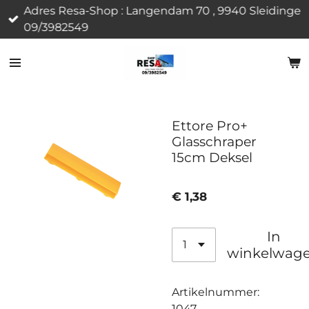
Adres Resa-Shop : Langendam 70 , 9940 Sleidinge
Ga
09/3982549
direct
naar
de
hoofdinhoud
Ettore Pro+
Glasschraper
15cm Deksel
€ 1,38
In
winkelwag
Artikelnummer:
1047