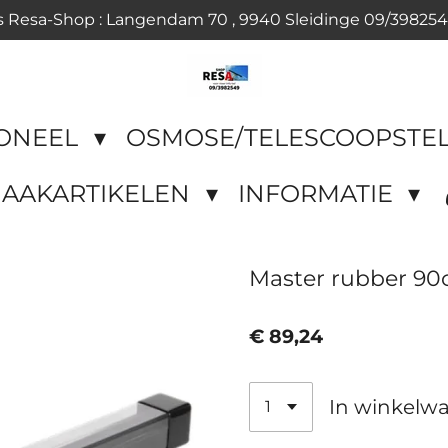
s Resa-Shop : Langendam 70 , 9940 Sleidinge 09/39825
IONEEL
OSMOSE/TELESCOOPSTE
AAKARTIKELEN
INFORMATIE
Master rubber 90
€ 89,24
In winkelw