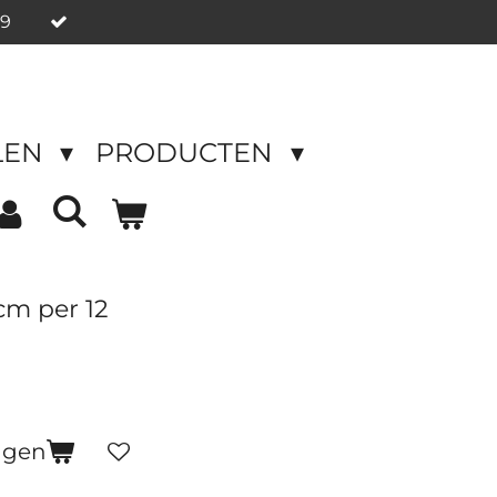
49
LEN
PRODUCTEN
cm per 12
agen