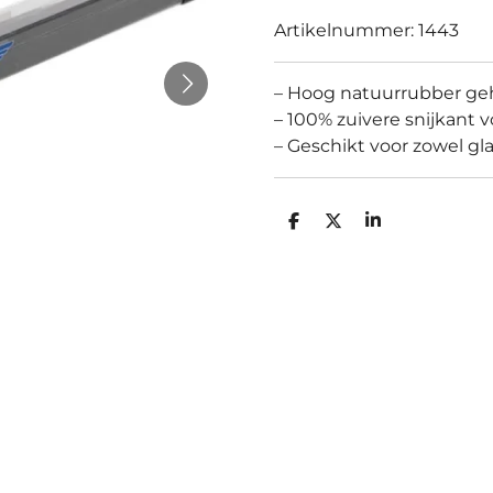
Artikelnummer:
1443
– Hoog natuurrubber geh
– 100% zuivere snijkant v
– Geschikt voor zowel gl
D
D
S
e
e
h
l
e
a
e
l
r
n
e