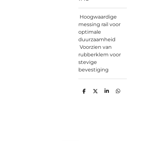
Hoogwaardige
messing rail voor
optimale
duurzaamheid
Voorzien van
rubberklem voor
stevige
bevestiging
D
D
S
D
e
e
h
e
l
e
a
l
e
l
r
e
n
e
n