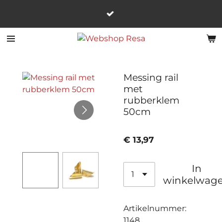
Ga
direct
naar
de
hoofdinhoud
Messing rail
met
rubberklem
50cm
€ 13,97
In
winkelwag
Artikelnummer:
1148