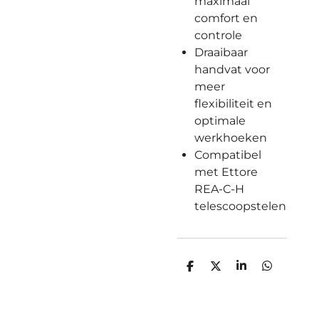
maximaal
comfort en
controle
Draaibaar
handvat voor
meer
flexibiliteit en
optimale
werkhoeken
Compatibel
met Ettore
REA-C-H
telescoopstelen
D
D
S
D
e
e
h
e
l
e
a
l
e
l
r
e
n
e
n