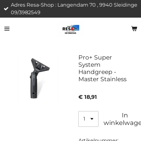
Adres Resa-Shop : Langendam 70 , 9940 Sleidinge
Ga
09/3982549
direct
naar
de
hoofdinhoud
Pro+ Super
System
Handgreep -
Master Stainless
€ 18,91
In
winkelwag
Artikelnummer: