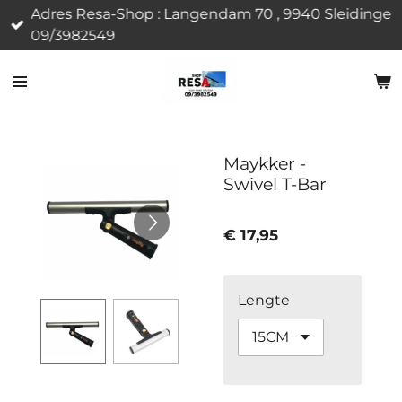
Adres Resa-Shop : Langendam 70 , 9940 Sleidinge
Ga
09/3982549
direct
naar
de
hoofdinhoud
Maykker -
Swivel T-Bar
€ 17,95
Lengte