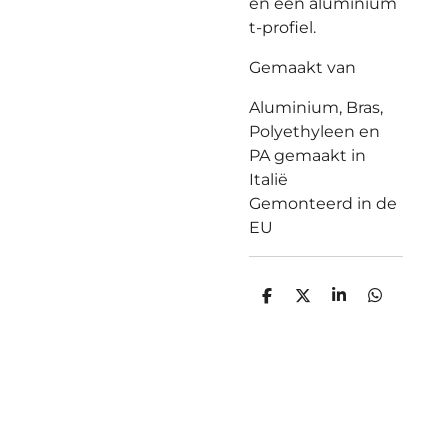
en een aluminium
t-profiel.
Gemaakt van
Aluminium, Bras,
Polyethyleen en
PA gemaakt in
Italië
Gemonteerd in de
EU
D
D
S
D
e
e
h
e
l
e
a
l
e
l
r
e
n
e
n