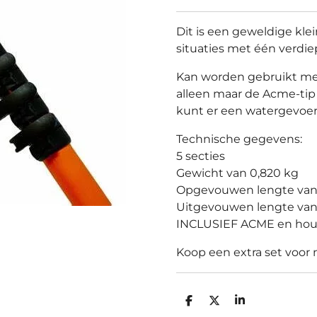
Dit is een geweldige klei
situaties met één verdie
Kan worden gebruikt met
alleen maar de Acme-tip 
kunt er een watergevoer
Technische gegevens:
5 secties
Gewicht van 0,820 kg
Opgevouwen lengte van
Uitgevouwen lengte van
INCLUSIEF ACME en hou
Koop een extra set voor
D
D
S
e
e
h