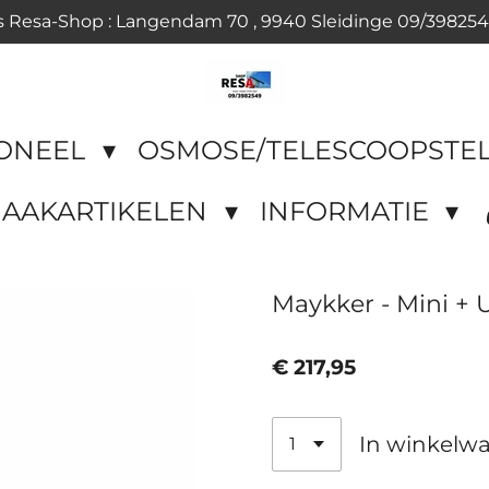
s Resa-Shop : Langendam 70 , 9940 Sleidinge 09/39825
IONEEL
OSMOSE/TELESCOOPSTE
AAKARTIKELEN
INFORMATIE
Maykker - Mini + 
€ 217,95
In winkelw