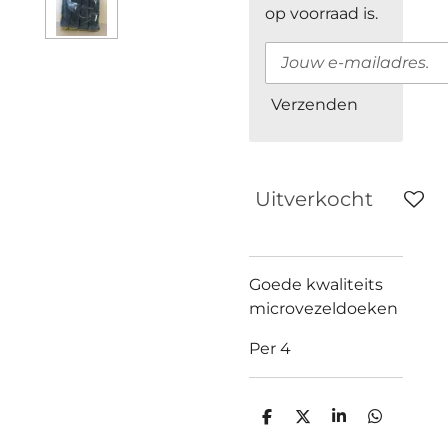
op voorraad is.
Verzenden
Uitverkocht
Goede kwaliteits
microvezeldoeken
Per 4
D
D
S
D
e
e
h
e