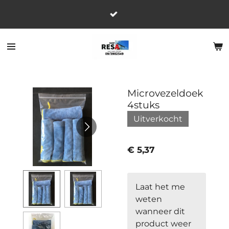
Ga
direct
naar
de
hoofdinhoud
Microvezeldoek
4stuks
Uitverkocht
€ 5,37
Laat het me
weten
wanneer dit
product weer