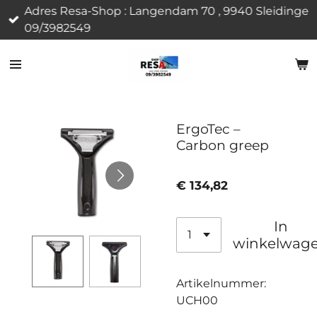
Adres Resa-Shop : Langendam 70 , 9940 Sleidinge
Ga
09/3982549
direct
naar
de
hoofdinhoud
ErgoTec –
Carbon greep
€ 134,82
In
winkelwag
Artikelnummer:
UCH00