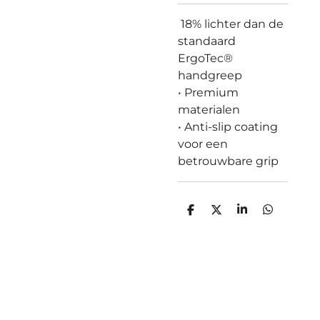
18% lichter dan de
standaard
ErgoTec®
handgreep
• Premium
materialen
• Anti-slip coating
voor een
betrouwbare grip
D
D
S
D
e
e
h
e
l
e
a
l
e
l
r
e
n
e
n