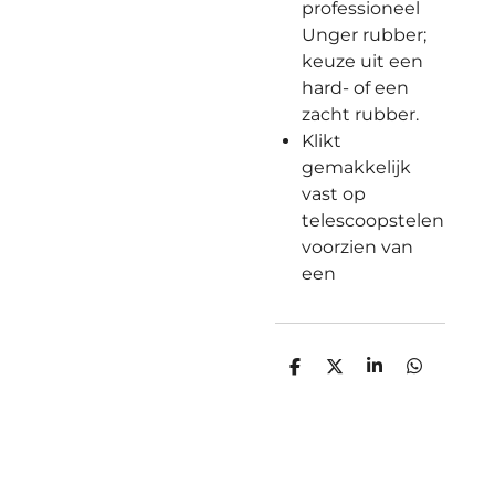
professioneel
Unger rubber;
keuze uit een
hard- of een
zacht rubber.
Klikt
gemakkelijk
vast op
telescoopstelen
voorzien van
een
D
D
S
D
e
e
h
e
l
e
a
l
e
l
r
e
n
e
n