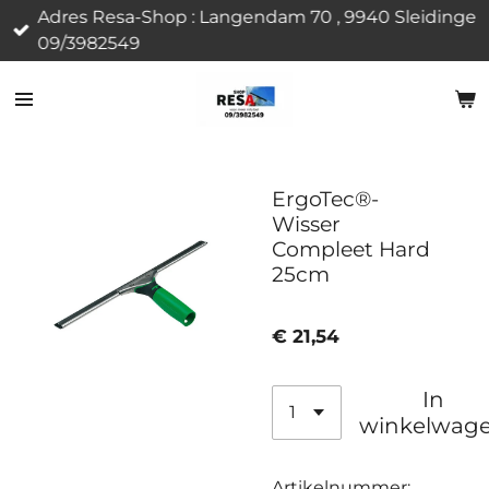
Adres Resa-Shop : Langendam 70 , 9940 Sleidinge
Ga
09/3982549
direct
naar
de
hoofdinhoud
ErgoTec®-
Wisser
Compleet Hard
25cm
€ 21,54
In
winkelwag
Artikelnummer: