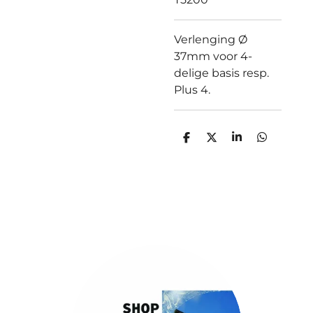
Verlenging Ø
37mm voor 4-
delige basis resp.
Plus 4.
D
D
S
D
e
e
h
e
l
e
a
l
e
l
r
e
n
e
n