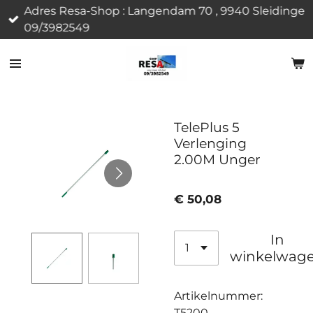
Adres Resa-Shop : Langendam 70 , 9940 Sleidinge
Ga
09/3982549
direct
naar
de
hoofdinhoud
TelePlus 5
Verlenging
2.00M Unger
€ 50,08
In
winkelwag
Artikelnummer:
T5200