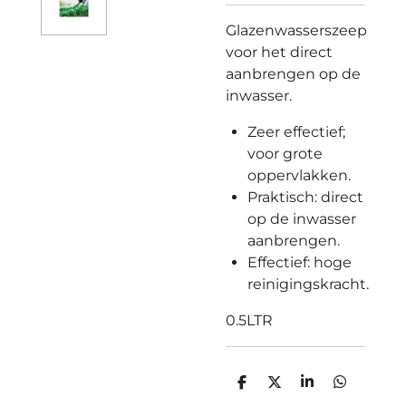
Glazenwasserszeep
voor het direct
aanbrengen op de
inwasser.
Zeer effectief;
voor grote
oppervlakken.
Praktisch: direct
op de inwasser
aanbrengen.
Effectief: hoge
reinigingskracht.
0.5LTR
D
D
S
D
e
e
h
e