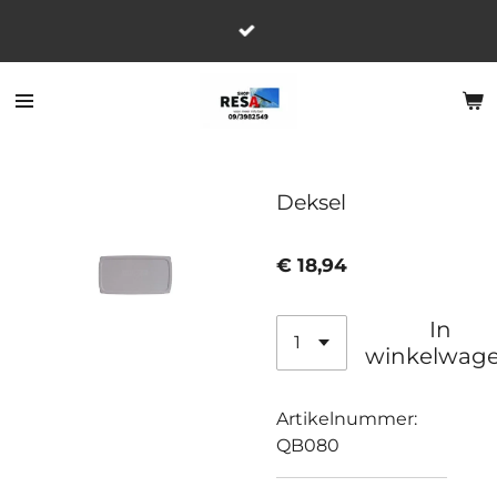
Ga
direct
naar
de
hoofdinhoud
Deksel
€ 18,94
In
winkelwag
Artikelnummer:
QB080