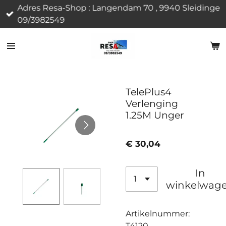
Adres Resa-Shop : Langendam 70 , 9940 Sleidinge
Ga
09/3982549
direct
naar
de
hoofdinhoud
TelePlus4
Verlenging
1.25M Unger
€ 30,04
In
winkelwag
Artikelnummer:
T4120