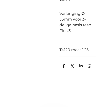
Verlenging Ø
33mm voor 3-
delige basis resp.
Plus 3.
T4120 maat 1.25
D
D
S
D
e
e
h
e
l
e
a
l
e
l
r
e
n
e
n