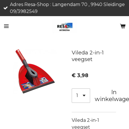
Adres Resa-Shop : Langendam 70 , 9940 Sleidinge
Ga
09/3982549
direct
naar
de
hoofdinhoud
Vileda 2-in-1
veegset
€ 3,98
In
winkelwag
Vileda 2-in-1
veegset