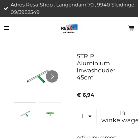
Adres Resa-Shop : Langendam 70 , 9940 Sleidinge
Ga
09/3982549
direct
naar
de
hoofdinhoud
STRIP
Aluminium
Inwashouder
45cm
€ 6,94
In
winkelwag
Artikelnummer: