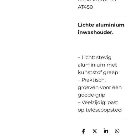
AT450
Lichte aluminium
inwashouder.
– Licht: stevig
aluminium met
kunststof greep
– Praktisch:
groeven voor een
goede grip
– Veelzijdig: past
op telescoopsteel
D
D
S
D
e
e
h
e