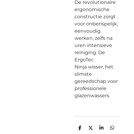
De revolutionaire
ergonomische
constructie zorgt
voor onberispelijk,
eenvoudig
werken, zelfs na
uren intensieve
reiniging. De
ErgoTec
Ninja wisser, het
slimste
gereedschap voor
professionele
glazenwassers.
D
D
S
D