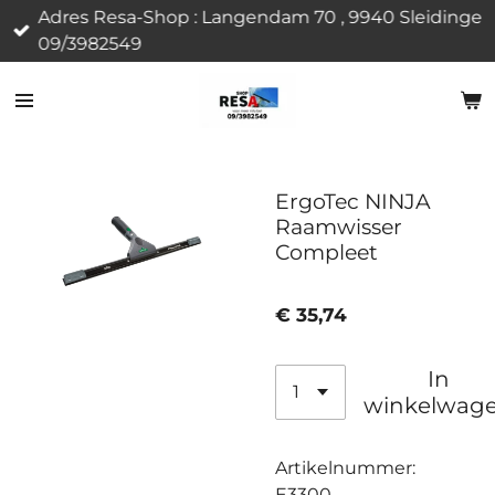
Adres Resa-Shop : Langendam 70 , 9940 Sleidinge
Ga
09/3982549
direct
naar
de
hoofdinhoud
ErgoTec NINJA
Raamwisser
Compleet
€ 35,74
In
winkelwag
Artikelnummer:
E3300