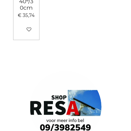
40°/3
0cm
€ 35,74
In winkelwagen