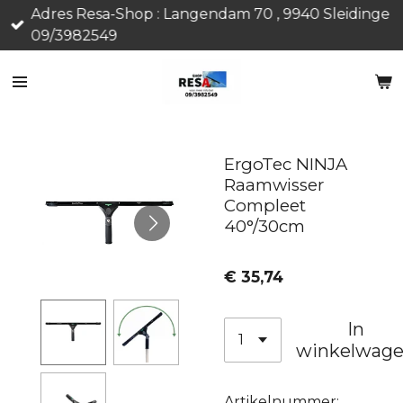
Adres Resa-Shop : Langendam 70 , 9940 Sleidinge
Ga
09/3982549
direct
naar
de
hoofdinhoud
ErgoTec NINJA
Raamwisser
Compleet
40°/30cm
€ 35,74
In
winkelwag
Artikelnummer: