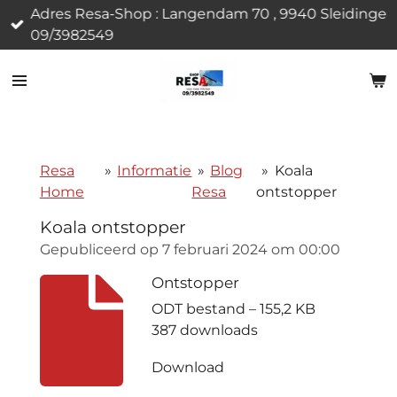
Adres Resa-Shop : Langendam 70 , 9940 Sleidinge
Ga
09/3982549
direct
naar
de
hoofdinhoud
Resa
»
Informatie
»
Blog
»
Koala
Home
Resa
ontstopper
Koala ontstopper
Gepubliceerd op 7 februari 2024 om 00:00
Ontstopper
ODT bestand – 155,2 KB
387 downloads
Download