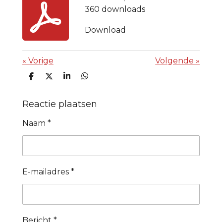
360 downloads
Download
«
Vorige
Volgende
»
D
D
S
D
e
e
h
e
l
e
a
l
e
l
r
e
Reactie plaatsen
n
e
n
Naam *
E-mailadres *
Bericht *