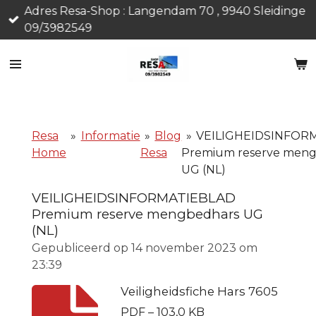
Adres Resa-Shop : Langendam 70 , 9940 Sleidinge
Ga
09/3982549
direct
naar
de
hoofdinhoud
Resa
»
Informatie
»
Blog
»
VEILIGHEIDSINFOR
Home
Resa
Premium reserve men
UG (NL)
VEILIGHEIDSINFORMATIEBLAD
Premium reserve mengbedhars UG
(NL)
Gepubliceerd op 14 november 2023 om
23:39
Veiligheidsfiche Hars 7605
PDF – 103,0 KB